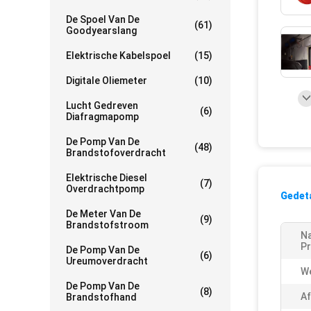
De Spoel Van De
(61)
Goodyearslang
Elektrische Kabelspoel
(15)
Digitale Oliemeter
(10)
Lucht Gedreven
(6)
Diafragmapomp
De Pomp Van De
(48)
Brandstofoverdracht
Elektrische Diesel
(7)
Overdrachtpomp
Gedeta
De Meter Van De
(9)
Brandstofstroom
N
Pr
De Pomp Van De
(6)
Ureumoverdracht
We
De Pomp Van De
(8)
Af
Brandstofhand