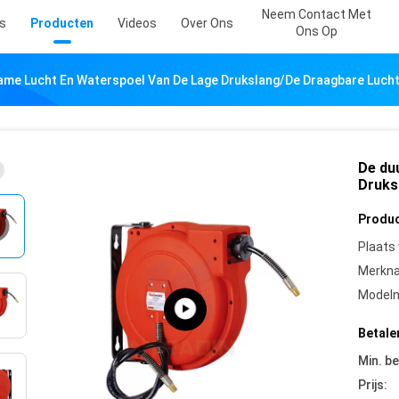
Neem Contact Met
s
Producten
Videos
Over Ons
Ons Op
ame Lucht En Waterspoel Van De Lage Drukslang/de Draagbare Lucht
De du
Druks
Produc
Plaats
Merkn
Model
Betale
Min. be
Prijs: