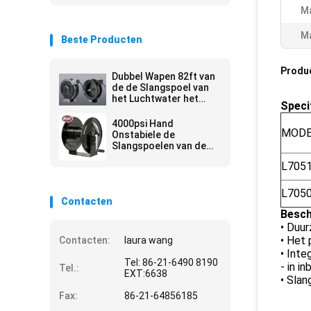
Ma
Ma
Beste Producten
Produ
Dubbel Wapen 82ft van
de de Slangspoel van
het Luchtwater het
Specif
Langzame Intrekken
4000psi Hand
MOD
Onstabiele de
Slangspoelen van de
Werkdruk Op zwaar
L705
werk berekende Hand
L705
Contacten
Besch
• Duu
• Het 
Contacten:
laura wang
• Inte
Tel: 86-21-6490 8190
- in i
Tel.:
EXT:6638
• Sla
Fax:
86-21-64856185