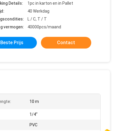
king Details:
1pc in karton en in Pallet
jd:
40 Werkdag
ngscondities:
L / C, T / T
ng vermogen:
40000pcs/maand
Beste Prijs
Contact
engte:
10 m
1/4“
PVC