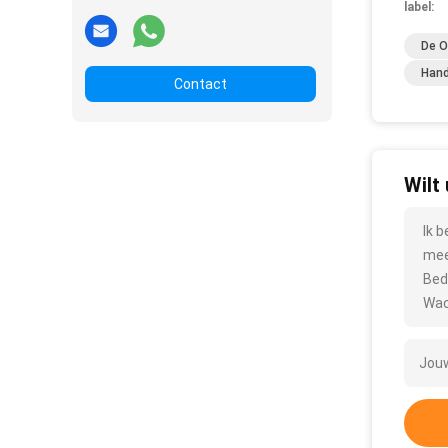
label:
De O
Hand
Contact
Wilt
Ik 
mee
Bed
Wac