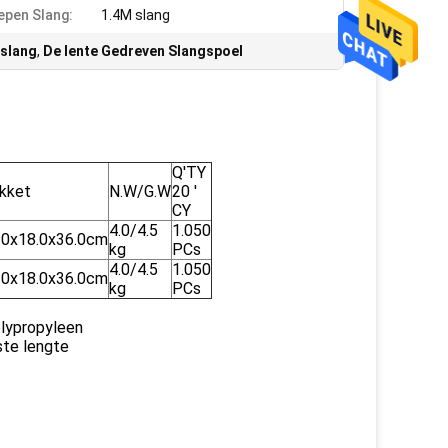
epen Slang:
1.4M slang
rslang
,
De lente Gedreven Slangspoel
Q'TY
kket
N.W/G.W
20 '
CY
4.0/4.5
1.050
.0x18.0x36.0cm
kg
PCs
4.0/4.5
1.050
.0x18.0x36.0cm
kg
PCs
lypropyleen
ste lengte