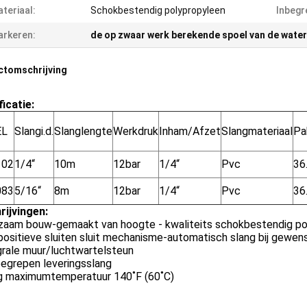
teriaal:
Schokbestendig polypropyleen
Inbegr
rkeren:
de op zwaar werk berekende spoel van de wate
ctomschrijving
icatie:
EL
Slangi.d.
Slanglengte
Werkdruk
Inham/Afzet
Slangmateriaal
Pa
102
1/4“
10m
12bar
1/4“
Pvc
36
083
5/16“
8m
12bar
1/4“
Pvc
36
rijvingen:
rzaam bouw-gemaakt van hoogte - kwaliteits schokbestendig po
positieve sluiten sluit mechanisme-automatisch slang bij gewen
grale muur/luchtwartelsteun
nbegrepen leveringsslang
ng maximumtemperatuur 140˚F (60˚C)