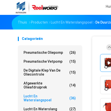
Hui
Thuis
Producten
Lucht En Waterslangspoel
De Duurz
Catagorieën
Pneumatische Oliepomp
(26)
Pneumatische Vetpomp
(15)
De Digitale Klep Van De
(15)
Oliecontrole
Afgewerkte
(14)
Olieafdruiprek
Lucht En
(36)
Waterslangspoel
Lucht En Waterslang
(27)