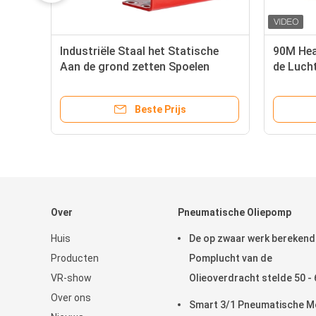
Industriële Staal het Statische
90M Hea
Aan de grond zetten Spoelen
de Luch
Krokodilleklem voor het Bijtanken
Spoel 1
van Posten
Beste Prijs
Over
Pneumatische Oliepomp
Huis
De op zwaar werk berekend
Producten
Pomplucht van de
VR-show
Olieoverdracht stelde 50 - 
Over ons
Pneumatische in werking
Smart 3/1 Pneumatische M