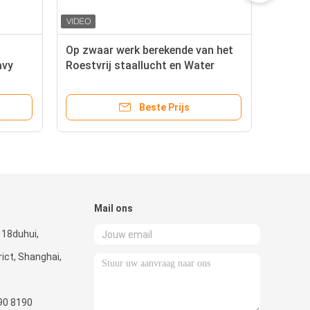
Op zwaar werk berekende van het
Voe
avy
Roestvrij staallucht en Water
Wat
Slangspoelen voor Verkoop 5 Jaar
de 
Garantie
de 
Beste Prijs
Mail ons
118duhui,
ict, Shanghai,
90 8190