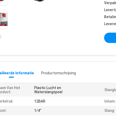
Verpak
Leverti
Betali
Leveri
illeerde Informatie
Productomschrijving
aam Van Het
Plastic Lucht en
Slangl
oduct:
Waterslangspoel
rkdruk:
12BAR
Inham:
zet:
1/4“
Slang: