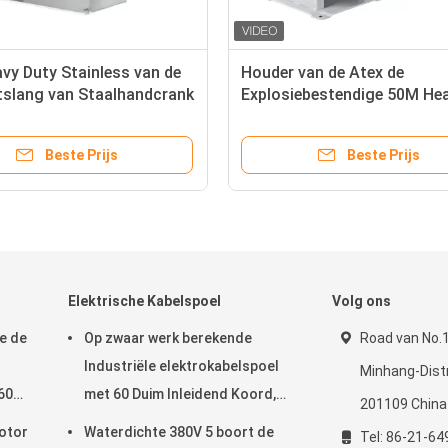
vy Duty Stainless van de
Houder van de Atex de
tslang van Staalhandcrank
Explosiebestendige 50M He
/2 " NPT
Duty Water Slang
Beste Prijs
Beste Prijs
Elektrische Kabelspoel
Volg ons
e de
Op zwaar werk berekende
Road van No.
Industriële elektrokabelspoel
Minhang-Distr
60
met 60 Duim Inleidend Koord,
201109 China
Elektrische Koordspoel
otor
Waterdichte 380V 5 boort de
Tel: 86-21-64