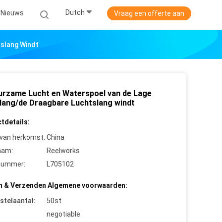
Dutch
Nieuws
Vraag een offerte aan
slang Windt
urzame Lucht en Waterspoel van de Lage
lang/de Draagbare Luchtslang windt
tdetails:
 van herkomst:
China
aam:
Reelworks
nummer:
L705102
n & Verzenden Algemene voorwaarden:
stelaantal:
50st
negotiable