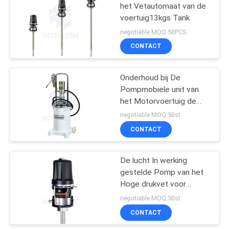
het Vetautomaat van de
voertuig13kgs Tank
61
negotiable MOQ:50PCS
De Spoel van de
CONTACT
Goodyearslang
Onderhoud bij De
Pompmobiele unit van
het Motorvoertuig de
Pneumatische Vet van
negotiable MOQ:50st
13Kgs-Tank
CONTACT
15
Elektrische
De lucht In werking
gestelde Pomp van het
Kabelspoel
Hoge drukvet voor
plotseling het Uitdelen
negotiable MOQ:50st
van Lange afstand
CONTACT