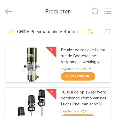
Intradin（Shanghai）
Machinery
Co
Producten
Ltd.
All
Rights
Reserved.
HUIS
27
CHINA Pneumatische Vetpomp
Pneumatische
PRODUCTEN
Oliepomp
HOT
De niet corrosieve Lucht
stelde Gedreven het
VIDEOS
Vetpomp in werking van
de Vetpomp 20-30kgs
negotiable MOQ:50st
1/4“ M Lucht
OVER
ONDERZOEK NU
17
ONS
Pneumatische
HOT
180psi de op zwaar werk
berekende Pomp van het
FABRIEKSRONDLEIDING
Vetpomp
Lucht Pneumatische Vet
voor Automobiel
negotiable MOQ:50PCS