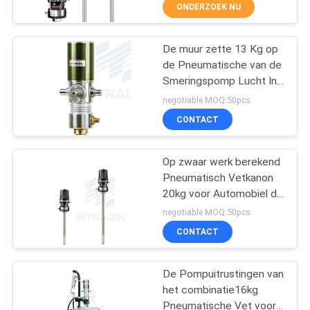
KWALITEITSCONTROLE
ONDERZOEK NU
NEEM
De muur zette 13 Kg op
16
de Pneumatische van de
CONTACT
Smeringspomp Lucht In
De digitale Klep van
MET
werking gestelde
negotiable MOQ:50pcs
de Oliecontrole
ONS
CONTACT
OP
Op zwaar werk berekend
Pneumatisch Vetkanon
NIEUWS
20kg voor Automobiel de
15
Dienstfaciliteiten
negotiable MOQ:50pcs
EEN
Afgewerkte
CONTACT
OFFERTE
olieafdruiprek
De Pompuitrustingen van
AANVRAGEN
het combinatie16kg
Pneumatische Vet voor