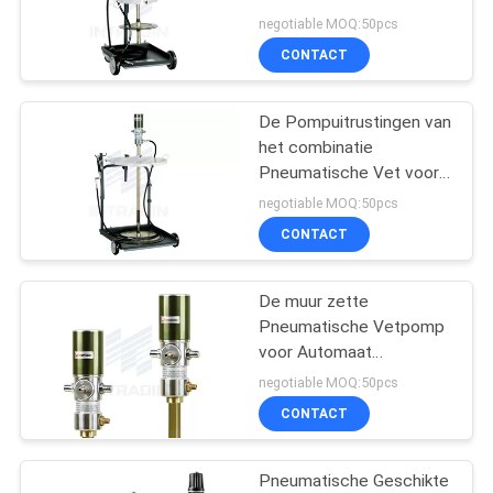
SITEMAP
het Uitdelen van Vet
negotiable MOQ:50pcs
CONTACT
38
PRIVACY
Lucht en
De Pompuitrustingen van
POLICY
het combinatie
Waterslangspoel
Pneumatische Vet voor
het Uitdelen
negotiable MOQ:50pcs
CONTACT
De muur zette
27
Pneumatische Vetpomp
voor Automaat
Lucht en Waterslang
13kgs/30lbs-50:1 op
negotiable MOQ:50pcs
CONTACT
Pneumatische Geschikte