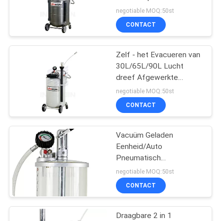
SITEMAP
Zuigingssondes/de
negotiable MOQ:50st
Pneumatische Pomp van
CONTACT
de Olietrekker
38
PRIVACY
Lucht en
Zelf - het Evacueren van
POLICY
30L/65L/90L Lucht
Waterslangspoel
dreef Afgewerkte
olieafdruiprek/Oliewisselaar
negotiable MOQ:50st
aan
CONTACT
Vacuüm Geladen
27
Eenheid/Auto
Pneumatisch
Lucht en Waterslang
Afgewerkte
negotiable MOQ:50st
olieafdruiprek 8 Liter met
CONTACT
Karretje
Draagbare 2 in 1