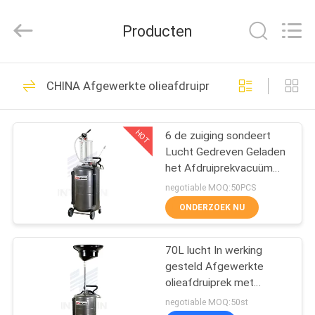
Intradin（Shanghai）
Machinery
Co
Producten
Ltd.
All
Rights
Reserved.
HUIS
27
CHINA Afgewerkte olieafdruiprek
Pneumatische
PRODUCTEN
Oliepomp
HOT
6 de zuiging sondeert
Lucht Gedreven Geladen
VIDEOS
het Afdruiprekvacuüm
van de
negotiable MOQ:50PCS
Workshopafgewerkte
OVER
ONDERZOEK NU
olie
17
ONS
Pneumatische
70L lucht In werking
gesteld Afgewerkte
FABRIEKSRONDLEIDING
Vetpomp
olieafdruiprek met
Uitbreidingstrechter en
negotiable MOQ:50st