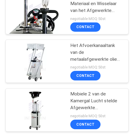
Materiaal en Wisselaar
van het Afgewerkte
61
olieafvoerkanaal voor
negotiable MOQ:50st
Combinatie
De Spoel van de
CONTACT
Goodyearslang
Het Afvoerkanaaltank
van de
metaalafgewerkte olie
24 Gallon met de
negotiable MOQ:50st
Duurzame
CONTACT
15
Wielen/Machine van de
Oliezuiging
Elektrische
Mobiele 2 van de
Kamergal Lucht stelde
Kabelspoel
Afgewerkte
olieafdruiprek/Lucht
negotiable MOQ:50st
Aangedreven Olietrekker
CONTACT
in werking