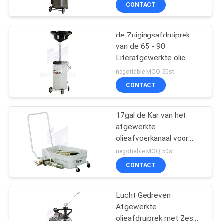
Intergrative-
KWALITEITSCONTROLE
CONTACT
Hulpmiddeldienblad
NEEM
de Zuigingsafdruiprek
16
van de 65 - 90
CONTACT
Literafgewerkte olie
De digitale Klep van
MET
door Ernst, Lucht In
negotiable MOQ:50st
de Oliecontrole
werking gestelde
ONS
CONTACT
Olietrekker
OP
17gal de Kar van het
afgewerkte
NIEUWS
olieafvoerkanaal voor
15
Voertuig met 1/1
negotiable MOQ:50st
Oliepomp 1/2“ BSP-
EEN
Afgewerkte
CONTACT
Verbinding
OFFERTE
olieafdruiprek
Lucht Gedreven
AANVRAGEN
Afgewerkte
olieafdruiprek met Zes