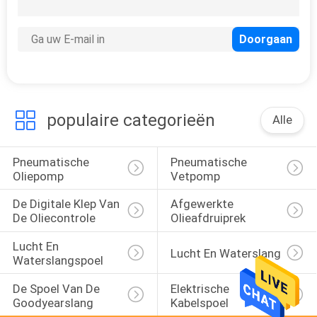
50
De Pomp van de
brandstofoverdracht
populaire categorieën
Alle
Pneumatische 
Pneumatische 
7
Oliepomp
Vetpomp
Elektrische Diesel
De Digitale Klep Van 
Afgewerkte 
Overdrachtpomp
De Oliecontrole
Olieafdruiprek
Lucht En 
Lucht En Waterslang
Waterslangspoel
De Spoel Van De 
Elektrische 
Goodyearslang
Kabelspoel
9