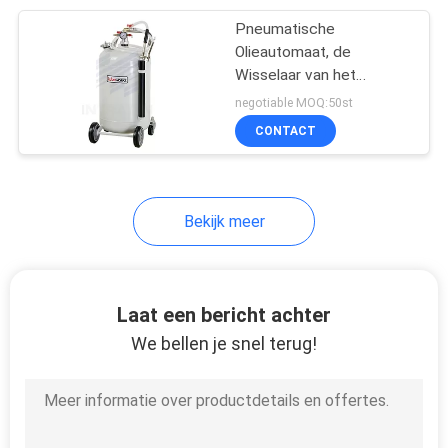
Pneumatische
11
Olieautomaat, de
Wisselaar van het
Digitale Oliemeter
Afgewerkte
negotiable MOQ:50st
olieafdruiprek die met
CONTACT
Vlakke Maat wordt
uitgerust
Bekijk meer
6
lucht gedreven
Laat een bericht achter
diafragmapomp
We bellen je snel terug!