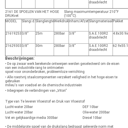
draadvlecht
2161 DE SPOELEN VAN HET HOGE
Slang maximumtemperatuur 210˚F
DRUKvet
(100˚C).
MODEL
Slangi.d.
Slanglengte
Werkdruk
Inham/Afzet
Slangmateriaal
Pakket
21619253
3/8“
25m
280bar
3/8“
S.A.E.100R2
4.8x30.9
draadvlecht
21629303
3/8“
30m
280bar
3/8“
S.A.E.100R2
62.9x55.
draadvlecht
Beschrijvingen:
• De op zwaar werk berekende ontwerpen werden geselecteerd om de eisen
van een industriële rang te ontmoeten
spoel voor ononderbroken, probleemloze verrichting
• Alle roestvrij staalcomponenten verzekert veiligheid in het hoge eisen te
gebruiken
milieu's van voedsel en de chemische industrieën
• Inbegrepen de verbindingen van „Viton“
Type van Te leveren Vloeistof en Druk van Vloeistof
Lucht-water 20bar
DEF 10bar
Lucht-water 20bar
Olie-water 200bar
Vet en gelijkaardige media 300bar
Diesel 10bar
• De middelgrote spoel van de drukslang bedraagt geleverde norm met