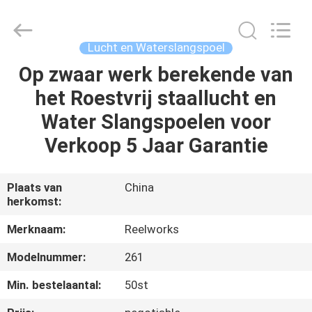
Intradin（Shanghai）
Machinery
Co
Ltd.
All
Lucht en Waterslangspoel
Rights
Reserved.
Op zwaar werk berekende van
HUIS
het Roestvrij staallucht en
PRODUCTEN
Water Slangspoelen voor
Verkoop 5 Jaar Garantie
VIDEOS
Plaats van
China
herkomst:
OVER
ONS
Merknaam:
Reelworks
Modelnummer:
261
FABRIEKSRONDLEIDING
Min. bestelaantal:
50st