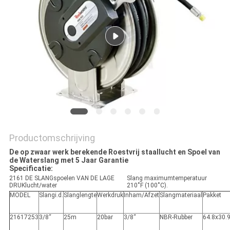
SITEMAP
PRIVACY
POLICY
Productomschrijving
De op zwaar werk berekende Roestvrij staallucht en Spoel van
de Waterslang met 5 Jaar Garantie
Specificatie:
2161 DE SLANGspoelen VAN DE LAGE
Slang maximumtemperatuur
DRUKlucht/water
210˚F (100˚C).
MODEL
Slangi.d.
Slanglengte
Werkdruk
Inham/Afzet
Slangmateriaal
Pakket
21617253
3/8“
25m
20bar
3/8“
NBR-Rubber
64.8x30.