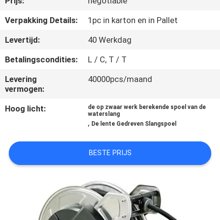
Prijs:
negotiable
KWALITEITSCONTROLE
Verpakking Details:
1pc in karton en in Pallet
NEEM
Levertijd:
40 Werkdag
CONTACT
Betalingscondities:
L / C, T / T
MET
Levering
40000pcs/maand
ONS
vermogen:
OP
Hoog licht:
de op zwaar werk berekende spoel van de
waterslang
,
De lente Gedreven Slangspoel
NIEUWS
BESTE PRIJS
EEN
OFFERTE
AANVRAGEN