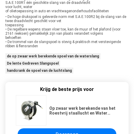
S.A.E.100R1 één geschikte slang van de draadvlecht
voor lucht, water
of olietoepassing in auto en vrachtwagenonderhoudsfaciliteiten
• De hoge drukspoel is geleverde norm met S.A.E.100R2 bij de slang van de
twee draadvlecht geschikt voor vet
toepassing
• De regelbare wapens staan vloer toe, kan de muur of het plafond (voor
2161 reeksen) gemakkelijk zijn van plaats verandert volgens
behoeften
• De trommel van de slangspoel is stevig & praktisch met verstevigende
ribben & flensranden
de op zwaar werk berekende spoel van de waterslang
De lente Gedreven Slangspoel
handcrank de spoel van de luchtslang
Krijg de beste prijs voor
Op zwaar werk berekende van het
Roestvrij staallucht en Water
Slangspoelen voor Verkoop 5 Jaar
Garantie