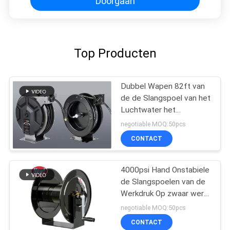
Doorgaan
Top Producten
Dubbel Wapen 82ft van
de de Slangspoel van het
Luchtwater het
Langzame Intrekken
negotiable MOQ:50pcs
CONTACT
4000psi Hand Onstabiele
de Slangspoelen van de
Werkdruk Op zwaar werk
berekende Hand
negotiable MOQ:50pcs
CONTACT