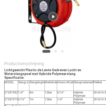
SITEMAP
PRIVACY
POLICY
Productomschrijving
Lichtgewicht Plastic de Lente Gedreven Lucht en
Waterslangspoel met Hybride Polymeerslang
Specificatie:
MODEL
Slangi.d.
Slanglengte
Werkdruk
Inham/Afzet
Slangmateriaal
Pakket
27287082
1/4“
8m
12bar
5/16“
Hybride
28.0x16.
Polymeer
27287073
5/16“
7m
12bar
1/4“
Hybride
28.0x16.
Polymeer