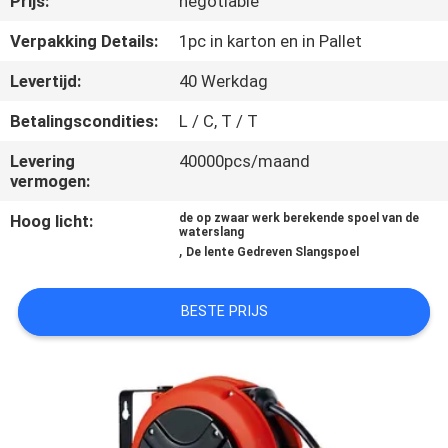
Prijs:
negotiable
KWALITEITSCONTROLE
Verpakking Details:
1pc in karton en in Pallet
NEEM
Levertijd:
40 Werkdag
CONTACT
Betalingscondities:
L / C, T / T
MET
Levering
40000pcs/maand
ONS
vermogen:
OP
Hoog licht:
de op zwaar werk berekende spoel van de
waterslang
,
De lente Gedreven Slangspoel
NIEUWS
BESTE PRIJS
EEN
OFFERTE
AANVRAGEN