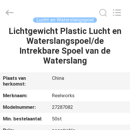
Intradin（Shanghai）
Machinery
Co
Ltd.
All
Lucht en Waterslangspoel
Rights
Reserved.
Lichtgewicht Plastic Lucht en
HUIS
Waterslangspoel/de
PRODUCTEN
Intrekbare Spoel van de
Waterslang
VIDEOS
Plaats van
China
herkomst:
OVER
ONS
Merknaam:
Reelworks
Modelnummer:
27287082
FABRIEKSRONDLEIDING
Min. bestelaantal:
50st