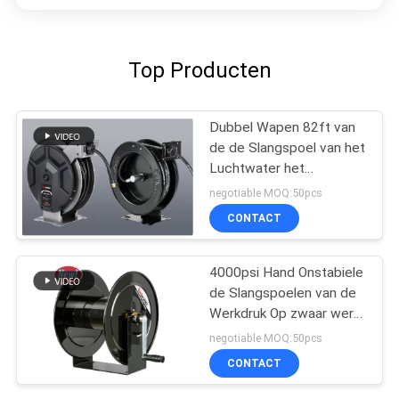
Top Producten
Dubbel Wapen 82ft van
de de Slangspoel van het
Luchtwater het
Langzame Intrekken
negotiable MOQ:50pcs
CONTACT
4000psi Hand Onstabiele
de Slangspoelen van de
Werkdruk Op zwaar werk
berekende Hand
negotiable MOQ:50pcs
CONTACT