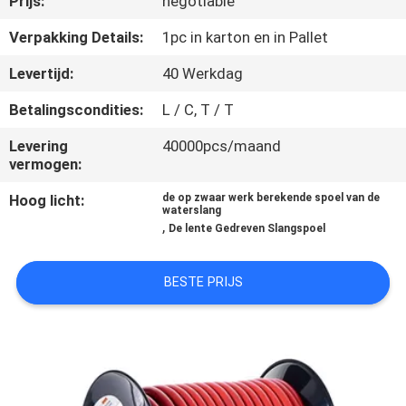
Prijs:
negotiable
KWALITEITSCONTROLE
Verpakking Details:
1pc in karton en in Pallet
NEEM
Levertijd:
40 Werkdag
CONTACT
Betalingscondities:
L / C, T / T
MET
Levering
40000pcs/maand
ONS
vermogen:
OP
Hoog licht:
de op zwaar werk berekende spoel van de
waterslang
,
De lente Gedreven Slangspoel
NIEUWS
BESTE PRIJS
EEN
OFFERTE
AANVRAGEN