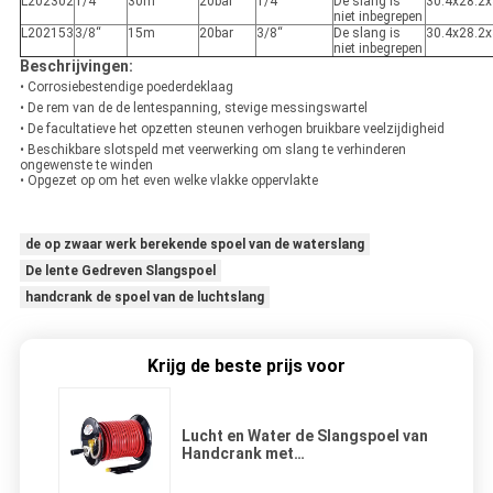
L202302
1/4“
30m
20bar
1/4“
De slang is
30.4x28.2
niet inbegrepen
L202153
3/8“
15m
20bar
3/8“
De slang is
30.4x28.2
niet inbegrepen
Beschrijvingen:
• Corrosiebestendige poederdeklaag
• De rem van de de lentespanning, stevige messingswartel
• De facultatieve het opzetten steunen verhogen bruikbare veelzijdigheid
• Beschikbare slotspeld met veerwerking om slang te verhinderen
ongewenste te winden
• Opgezet op om het even welke vlakke oppervlakte
de op zwaar werk berekende spoel van de waterslang
De lente Gedreven Slangspoel
handcrank de spoel van de luchtslang
Krijg de beste prijs voor
Lucht en Water de Slangspoel van
Handcrank met
Corrosiebestendige
Poederdeklaag