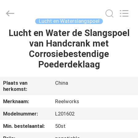
Intradin（Shanghai）
Machinery
Co
Ltd.
All
Lucht en Waterslangspoel
Rights
Reserved.
Lucht en Water de Slangspoel
HUIS
van Handcrank met
PRODUCTEN
Corrosiebestendige
Poederdeklaag
VIDEOS
Plaats van
China
herkomst:
OVER
ONS
Merknaam:
Reelworks
Modelnummer:
L201602
FABRIEKSRONDLEIDING
Min. bestelaantal:
50st