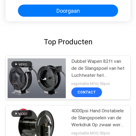
Doorgaan
Top Producten
Dubbel Wapen 82ft van
de de Slangspoel van het
Luchtwater het
Langzame Intrekken
negotiable MOQ:50pcs
CONTACT
4000psi Hand Onstabiele
de Slangspoelen van de
Werkdruk Op zwaar werk
berekende Hand
negotiable MOQ:50pcs