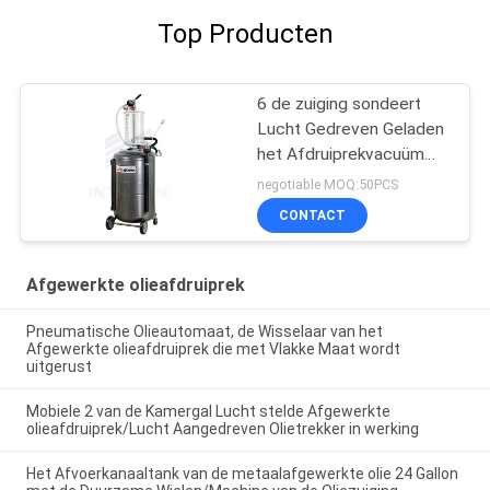
Top Producten
6 de zuiging sondeert
Lucht Gedreven Geladen
het Afdruiprekvacuüm
van de
negotiable MOQ:50PCS
Workshopafgewerkte
CONTACT
olie
Afgewerkte olieafdruiprek
Pneumatische Olieautomaat, de Wisselaar van het
Afgewerkte olieafdruiprek die met Vlakke Maat wordt
uitgerust
Mobiele 2 van de Kamergal Lucht stelde Afgewerkte
olieafdruiprek/Lucht Aangedreven Olietrekker in werking
Het Afvoerkanaaltank van de metaalafgewerkte olie 24 Gallon