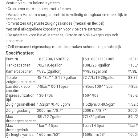
Venturi-vacuüm halend systeem
• Groot voor auto's, boten, motorfietsen
• Vacuüm-Vacuum-charged eenheid is volledig draagbaar en makkelijk te
gebruiken
• Omvat zes uitgeruste zuigingssondes (metaal en flexibel)
met snel afkoppelbare koppelingen voor vloeibare extractie
• De adapters voor BMW, Mercedes, Citroën en Volkswagen zijn ook
inbegrepen
• Zelf-evacueert eigenschap maakt leegmaken schoon en gemakkelijk
Specificaties:
Punt Nr.
1630700/1630702
1631000/1631002
1631
Tankcapaciteit
70L/18.4gallon
100L/26.4gallon
115L/
Kamercapaciteit
**/8L (2gallon)
**/8L (2gallon)
**/8L 
Totale
45-48L/11.8-12.7gallon
72-77L/19-20gallon
83-89
zuigingscapaciteit
Luchtdruk voor
7-8bar/100-115psi
7-8bar/100-115psi
7-8ba
vacuüm
Depressurization
130-140s
160-190s
180-
tijd
Zuigingssnelheid
1.52lpm/0.40.5gpm
1.52lpm/0.40.5gpm
1.52l
Zuigingsslang
2000mm/78.7“
2000 m/78.7“
2000
Max.
48L/12.7gallon
77L/20gallon
89L/2
drainagecapaciteit
Max.
1bar/14.5psi
1bar/14.5psi
1bar/
drainagedruk
De lengte van de
1600mm/63“
1600mm/63“
1600