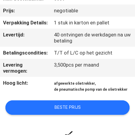
KWALITEITSCONTROLE
Prijs:
negotiable
NEEM
Verpakking Details:
1 stuk in karton en pallet
CONTACT
Levertijd:
40 ontvingen de werkdagen na uw
betaling
MET
ONS
Betalingscondities:
T/T of L/C op het gezicht
OP
Levering
3,500pcs per maand
vermogen:
NIEUWS
Hoog licht:
,
afgewerkte olietrekker
de pneumatische pomp van de olietrekker
EEN
BESTE PRIJS
OFFERTE
AANVRAGEN