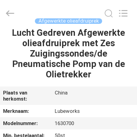
Intradin（Shanghai）
Machinery
Co
Ltd.
All
Afgewerkte olieafdruiprek
Rights
Reserved.
Lucht Gedreven Afgewerkte
HUIS
olieafdruiprek met Zes
PRODUCTEN
Zuigingssondes/de
Pneumatische Pomp van de
VIDEOS
Olietrekker
OVER
Plaats van
China
herkomst:
ONS
Merknaam:
Lubeworks
FABRIEKSRONDLEIDING
Modelnummer:
1630700
Min. bestelaantal:
50st