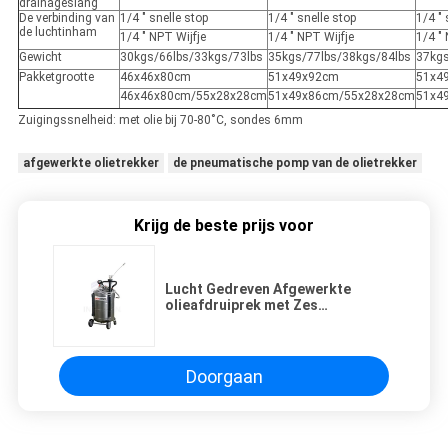
drainageslang
De verbinding van
1/4 " snelle stop
1/4 " snelle stop
1/4 " 
de luchtinham
1/4 " NPT Wijfje
1/4 " NPT Wijfje
1/4 "
Gewicht
30kgs/66lbs/33kgs/73lbs
35kgs/77lbs/38kgs/84lbs
37kgs
Pakketgrootte
46x46x80cm
51x49x92cm
51x4
46x46x80cm/55x28x28cm
51x49x86cm/55x28x28cm
51x4
Zuigingssnelheid: met olie bij 70-80˚C, sondes 6mm
afgewerkte olietrekker
de pneumatische pomp van de olietrekker
Krijg de beste prijs voor
Lucht Gedreven Afgewerkte
olieafdruiprek met Zes
Zuigingssondes/de Pneumatische
Pomp van de Olietrekker
Doorgaan